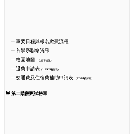
重要日程與報名繳費流程
各學系聯絡資訊
校園地圖
（含停車資訊）
退費申請表
（115/
5/15前
郵戳
）
交通費及住宿費補助申請表
（115/
6/1前
郵戳
）
🌟 第二階段甄試榜單