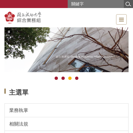
跳
到
主
要
內
容
區
主選單
業務執掌
相關法規