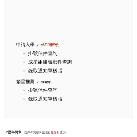
申請入學
6/11郵寄
（115/
）
掛號信件查詢
成星組掛號郵件查詢
錄取通知單樣張
繁星推薦
（115/
6/3郵寄
）
掛號信件查詢
錄取通知單樣張
📌歷年簡章
（該學年完整內容請至
甄選會
查詢）