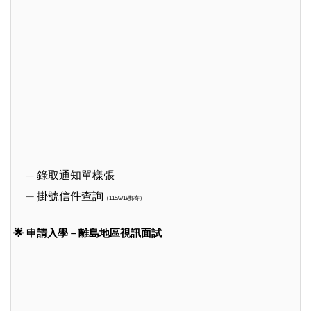
錄取通知單樣張
掛號信件查詢
（115/3/18郵寄）
🌟 申請入學－離島地區視訊面試