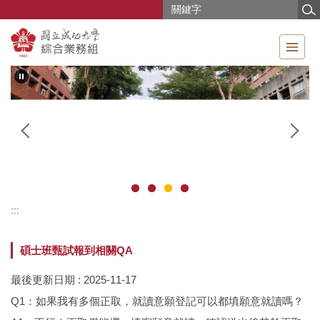
跳
到
主
要
內
容
區
:::
碩士班甄試報到相關QA
最後更新日期 :
2025-11-17
Q1：如果我有多個正取，就讀意願登記可以都填願意就讀嗎？