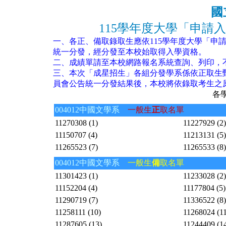
國
115學年度大學「申請
一、各正、備取錄取生應依115學年度大學「申
統一分發，經分發至本校始取得入學資格。
二、成績單請至本校網路報名系統查詢、列印，
三、本次「成星招生」各組分發學系係依正取生甄
員會公告統一分發結果後，本校將依錄取考生之
各學系
004012中國文學系
一般生
正
取名單
11270308 (1)
11227929 (2)
11150707 (4)
11213131 (5)
11265523 (7)
11265533 (8)
004012中國文學系
一般生
備
取名單
11301423 (1)
11233028 (2)
11152204 (4)
11177804 (5)
11290719 (7)
11336522 (8)
11258111 (10)
11268024 (11
11287605 (13)
11244409 (1