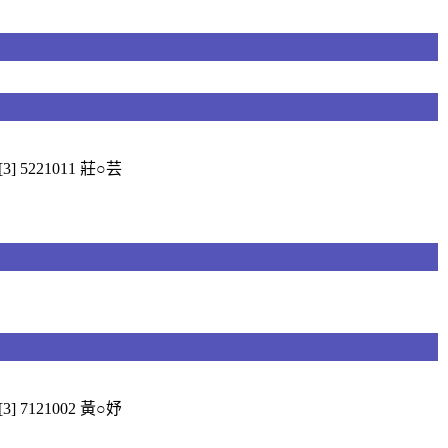
[3] 5221011 莊○芸
[3] 7121002 黃○妤