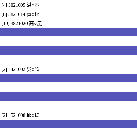
[4] 3821005 洪○芯
[8] 3821014 黃○玹
[10] 3821020 高○嵐
[2] 4421002 吳○欣
[2] 4521008 邱○禓