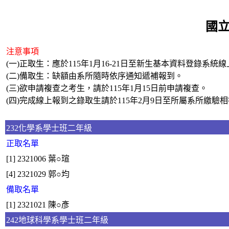
國立
注意事項
(一)正取生：應於115年1月16-21日至新生基本資料登錄系統
(二)備取生：缺額由系所隨時依序通知遞補報到。
(三)欲申請複查之考生，請於115年1月15日前申請複查。
(四)完成線上報到之錄取生請於115年2月9日至所屬系所繳驗
232化學系學士班二年級
正取名單
[1] 2321006 葉○瑄
[4] 2321029 郭○均
備取名單
[1] 2321021 陳○彥
242地球科學系學士班二年級