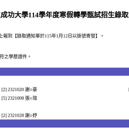
成功大學114學年度寒假轉學甄試招生錄
線上報到【錄取通知單於115年1月12日以掛號寄發】。
相符之學歷證件。
[2] 2321020 謝○豪
[5] 2321008 張○瑄
[2] 2321028 謝○妤