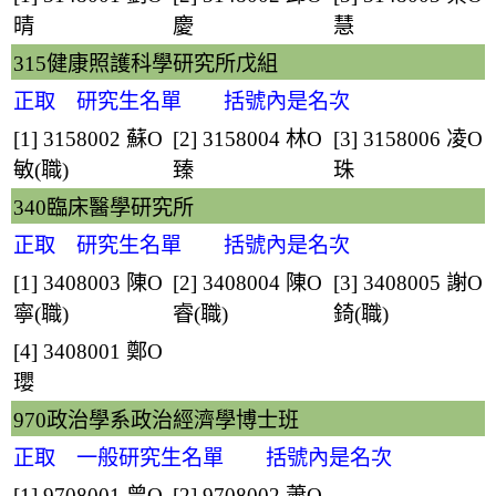
晴
慶
慧
315健康照護科學研究所戊組
正取 研究生名單 括號內是名次
[1] 3158002
蘇O
[2] 3158004
林O
[3] 3158006
凌O
敏
(職)
臻
珠
340臨床醫學研究所
正取 研究生名單 括號內是名次
[1] 3408003
陳O
[2] 3408004
陳O
[3] 3408005
謝O
寧
(職)
睿
(職)
錡
(職)
[4] 3408001
鄭O
瓔
970政治學系政治經濟學博士班
正取 一般研究生名單 括號內是名次
[1] 9708001
曾O
[2] 9708002
蕭O