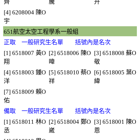
齊
騰
升
[4] 6208004
陳O
宇
651航空太空工程學系一般組
正取 一般研究生名單 括號內是名次
[1] 6518007
黃O
[2] 6518006
陳O
[3] 6518008
蘇O
翔
暐
敬
[4] 6518003
鍾O
[5] 6518010
蔡O
[6] 6518005
葉O
洋
祥
緯
[7] 6518009
賴O
佑
備取 一般研究生名單 括號內是名次
[1] 6518011
林O
[2] 6518004
鄭O
[3] 6518001
陳O
丞
崴
恩