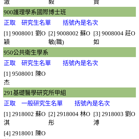
澈
毅
賢
900護理學系國際博士班
正取 研究生名單 括號內是名次
[1] 9008001
劉O
[2] 9008002
蘇O
[3] 9008004
莊O
穎
敏
(職)
如
950公共衛生學系
正取 研究生名單 括號內是名次
[1] 9508001
陳O
杰
291基礎醫學研究所甲組
正取 一般研究生名單 括號內是名次
[1] 2918002
蘇O
[2] 2918004
林O
[3] 2918003
劉O
淇
彤
溥
[4] 2918001
陳O