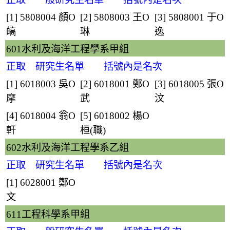
[1] 5808004
顏O
[2] 5808003
王O
[3] 5808001
于O
皜
琳
逸
601水利及海洋工程學系甲組
正取 研究生名單 括號內是名次
[1] 6018003
吳O
[2] 6018001
鄭O
[3] 6018005
張O
摩
武
汶
[4] 6018004
翁O
[5] 6018002
楊O
軒
桓
(職)
602水利及海洋工程學系乙組
正取 研究生名單 括號內是名次
[1] 6028001
鄭O
文
611工程科學系甲組