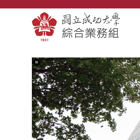
跳
到
主
要
內
容
區