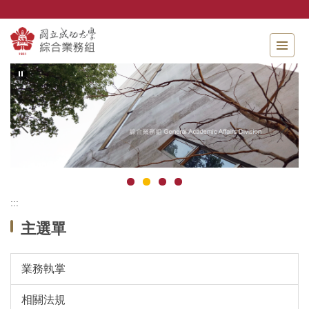
跳
到
主
要
內
容
區
:::
主選單
業務執掌
相關法規