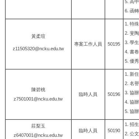
高中
函轉
特殊
斐陶
黃柔瑄
學生
專案工作人員
50195
z11505320@ncku.edu.tw
書卷
優秀
新住
名譽
陳碧桃
協辦
臨時人員
50196
z7501001@ncku.edu.tw
協辦
協辦
招生
莊梨玉
臨時人員
50190
公文
z6407001@ncku.edu.tw