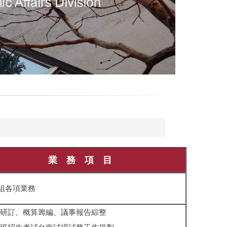
業 務 項 目
組各項業務
研訂、概算籌編、議事報告綜整