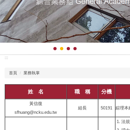
:::
首頁
業務執掌
姓 名
職 稱
分機
黃信復
組長
50191
綜理本
sfhuang@ncku.edu.tw
法規