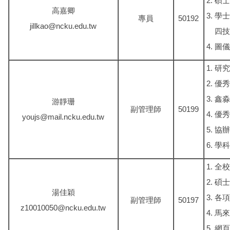
碩士
高嘉卿
學士
專員
50192
jillkao@ncku.edu.tw
四技
圖儀
研究
優秀
鑫淼
游靜珊
副管理師
50199
優秀
youjs@mail.ncku.edu.tw
協辦
學科
全校
碩士
湯佳穎
各項
副管理師
50197
z10010050@ncku.edu.tw
馬來
網頁