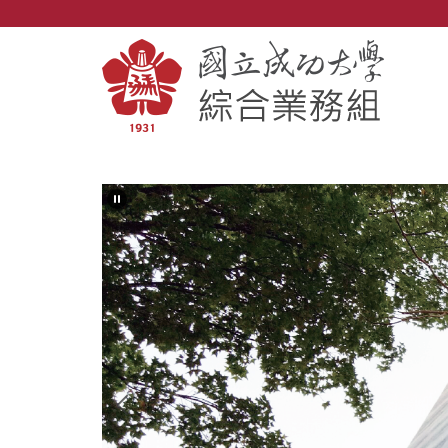
跳
到
主
要
內
容
區