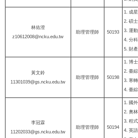
成星
碩士
林佑澄
運動
助理管理師
50193
z10612008@ncku.edu.tw
分科
財產
博士
臺綜
黃文鈴
助理管理師
50198
寒轉
11301039@gs.ncku.edu.tw
臺綜
國外
奧林
程式
李冠霖
助理管理師
50194
英語
11202033@gs.ncku.edu.tw