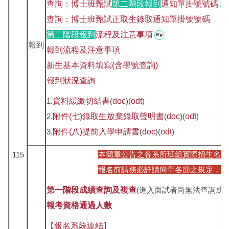
查詢：博士班甄試
第二階段
報到
通知單掛號號碼
查詢：博士班甄試正取生錄取通知單掛號號碼
第二階段報到
流程及注意事項
報到
報到流程及注意事項
新生基本資料填寫(含學號查詢)
報到狀況查詢
1.
資料緩繳切結書
(
doc
)(
odt
)
2.
附件(七)錄取生放棄錄取聲明書
(
doc
)(
odt
)
3.
附件(八)提前入學申請書
(
doc
)(
odt
)
本簡章公告之各系所班組實際招生名額
115
報名前請務必詳讀簡章各節之規定，避
第一階段成績查詢及複查
(進入面試者尚無法查詢成
報考資格通過人數
【
報名系統連結
】