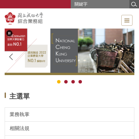
跳
到
主
要
內
容
區
主選單
業務執掌
相關法規