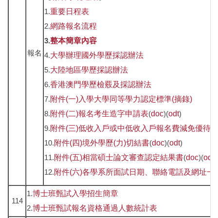
1.
重要日程表
2.
網路報名流程
3.
整本簡章內容
報名
4.
大學辦理國外學歷採認辦法
5.
大陸地區學歷採認辦法
6.
香港澳門學歷檢覈及採認辦法
7.
附件(一)入學大學同等學力認定標準(摘錄)
8.
附件(二)報名考生造字申請表
(
doc
)(
odt
)
9.
附件(三)低收入戶或中低收入戶報名費減免優待
10.
附件(四)境外學歷(力)切結書
(
doc
)(
odt
)
11.
附件(五)相當碩士論文審查認定結果書
(
doc
)(
odt
)
12.
附件(六)各學系所面試日期、聯絡電話及網址一
1.
博士班甄試入學招生簡章
114
2.
博士班甄試報名資格通過人數統計表