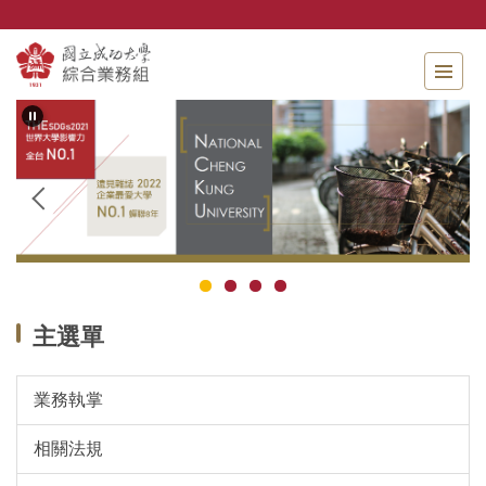
跳
到
主
要
內
容
區
主選單
業務執掌
相關法規