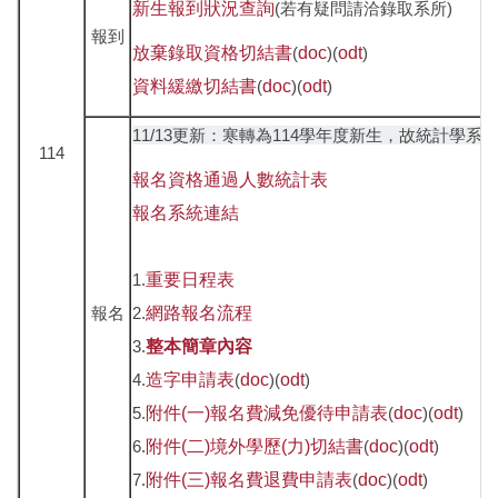
新生報到狀況查詢
(若有疑問請洽錄取系所)
報到
放棄錄取資格切結書
(
doc
)(
odt
)
資料緩繳切結書
(
doc
)(
odt
)
11/13更新：寒轉為114學年度新生，故統計學系
114
報名資格通過人數統計表
報名
系統連結
1.
重要日程表
報名
2.
網路報名流程
3.
整本簡章內容
4.
造字申請表
(
doc
)(
odt
)
5.
附件(一)報名費減免優待申請表
(
doc
)(
odt
)
6.
附件(二)境外學歷(力)切結書
(
doc
)(
odt
)
7.
附件(三)報名費退費申請表
(
doc
)(
odt
)